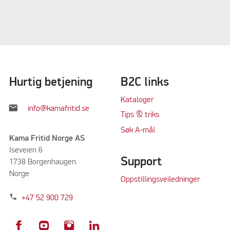
Hurtig betjening
B2C links
Kataloger
mail
info@kamafritid.se
Tips & triks
Søk A-mål
Kama Fritid Norge AS
Iseveien 6
Support
1738 Borgenhaugen
Norge
Oppstillingsveiledninger
phone
+47 52 900 729