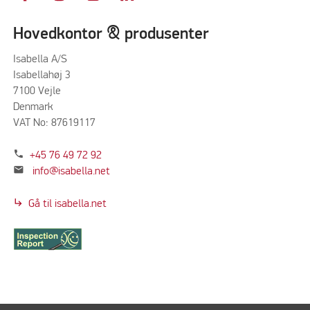
Hovedkontor & produsenter
Isabella A/S
Isabellahøj 3
7100 Vejle
Denmark
VAT No: 87619117
phone
+45 76 49 72 92
mail
info@isabella.net
subdirectory_arrow_right
Gå til isabella.net