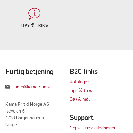
TIPS & TRIKS
Hurtig betjening
B2C links
Kataloger
mail
info@kamafritid.se
Tips & triks
Søk A-mål
Kama Fritid Norge AS
Iseveien 6
Support
1738 Borgenhaugen
Norge
Oppstillingsveiledninger