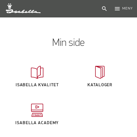
search
menu
MENY
Min side
ISABELLA KVALITET
KATALOGER
ISABELLA ACADEMY