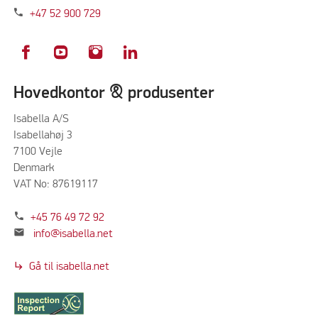
phone
+47 52 900 729
Hovedkontor & produsenter
Isabella A/S
Isabellahøj 3
7100 Vejle
Denmark
VAT No: 87619117
phone
+45 76 49 72 92
mail
info@isabella.net
subdirectory_arrow_right
Gå til isabella.net